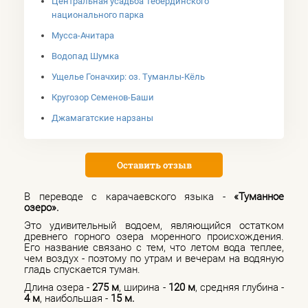
Центральная усадьба Тебердинского
национального парка
Мусса-Ачитара
Водопад Шумка
Ущелье Гоначхир: оз. Туманлы-Кёль
Кругозор Семенов-Баши
Джамагатские нарзаны
Оставить отзыв
В переводе с карачаевского языка -
«Туманное
озеро».
Это удивительный водоем, являющийся остатком
древнего горного озера моренного происхождения.
Его название связано с тем, что летом вода теплее,
чем воздух - поэтому по утрам и вечерам на водяную
гладь спускается туман.
Длина озера -
275 м
, ширина -
120 м
, средняя глубина -
4 м
, наибольшая -
15 м.