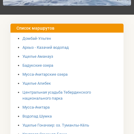
Список маршрутов
Домбай-Ульген
Архыз - Казачий водопад
Ущелье Аманауз
Бадукские озера
Мусса-Ачитарские озера
Ущелье Алибек
Центральная усадьба Тебердинского
национального парка
Мусса-Ачитара
Водопад Шумка
Ущелье Гоначхир: оз. Туманлы-Кёль