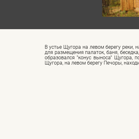
В устье Щугора на левом берегу реки, 
для размещения палаток, баня, беседк
образовался "конус выноса" Щугора, п
Щугора, на левом берегу Печоры, наход