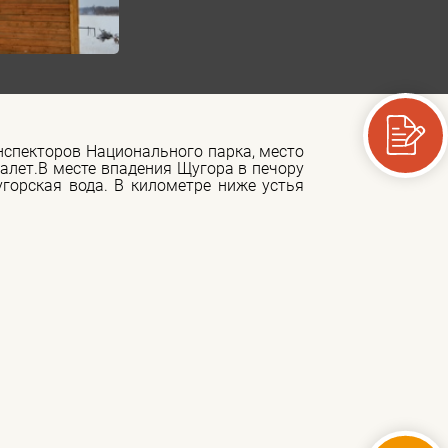
инспекторов Национального парка, место
алет.В месте впадения Щугора в печору
угорская вода. В километре ниже устья