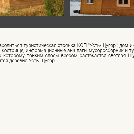
находиться туристическая стоянка КОП "Усть-Щугор": дом 
а, кострище, информационные аншлаги, мусоросборник и ту
о которому тонким слоем веером растекается светлая Щ
ится деревня Усть-Щугор.