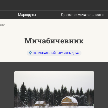
Маршруты
Достопримечательности
ник
Мичабичевник
НАЦИОНАЛЬНЫЙ ПАРК «ЮГЫД ВА»