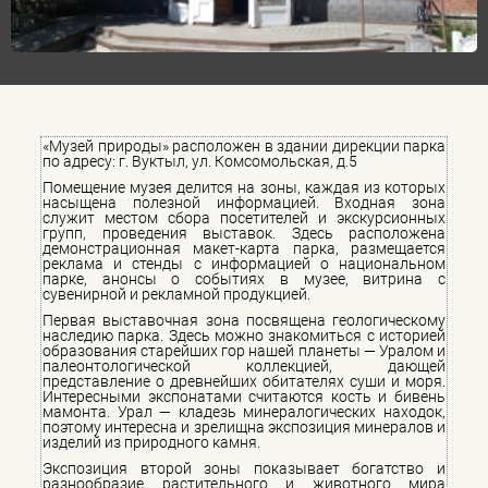
«Музей природы» расположен в здании дирекции парка
по адресу: г. Вуктыл, ул. Комсомольская, д.5
Помещение музея делится на зоны, каждая из которых
насыщена полезной информацией. Входная зона
служит местом сбора посетителей и экскурсионных
групп, проведения выставок. Здесь расположена
демонстрационная макет-карта парка, размещается
реклама и стенды с информацией о национальном
парке, анонсы о событиях в музее, витрина с
сувенирной и рекламной продукцией.
Первая выставочная зона посвящена геологическому
наследию парка. Здесь можно знакомиться с историей
образования старейших гор нашей планеты — Уралом и
палеонтологической коллекцией, дающей
представление о древнейших обитателях суши и моря.
Интересными экспонатами считаются кость и бивень
мамонта. Урал — кладезь минералогических находок,
поэтому интересна и зрелищна экспозиция минералов и
изделий из природного камня.
Экспозиция второй зоны показывает богатство и
разнообразие растительного и животного мира