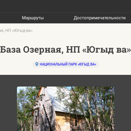
Маршруты
Достопримечательности
ая, НП «Югыд ва»
База Озерная, НП «Югыд ва»
НАЦИОНАЛЬНЫЙ ПАРК «ЮГЫД ВА»