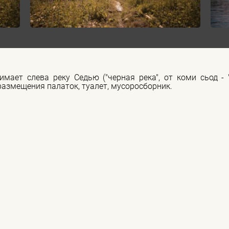
мает слева реку Седью ("черная река", от коми сьод -
 размещения палаток, туалет, мусоросборник.