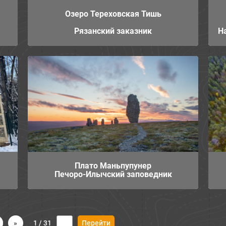
Озеро Тереховская Тишь
Рязанский заказник
Н
Плато Маньпупунер
Печоро-Илычский заповедник
»
1 / 31