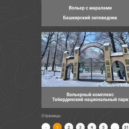
Вольер с маралами
Башкирский заповедник
Вольерный комплекс
Тебердинский национальный парк
Страницы
«
2
3
4
5
...
31
1