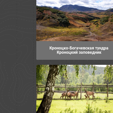
Кроноцко-Богачевская тундра
Кроноцкий заповедник