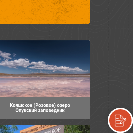
Кояшское (Розовое) озеро
Опукский заповедник