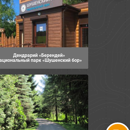
Дендрарий «Берендей»
ациональный парк «Шушенский бор»