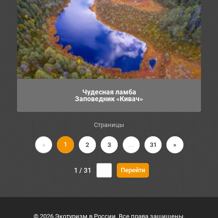
Чудесная ламба
Заповедник «Кивач»
Страницы
1
«
2
3
...
31
»
1 / 31
© 2026 Экотуризм в России. Все права защищены.