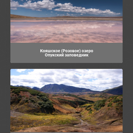
Кояшское (Розовое) озеро
Опукский заповедник