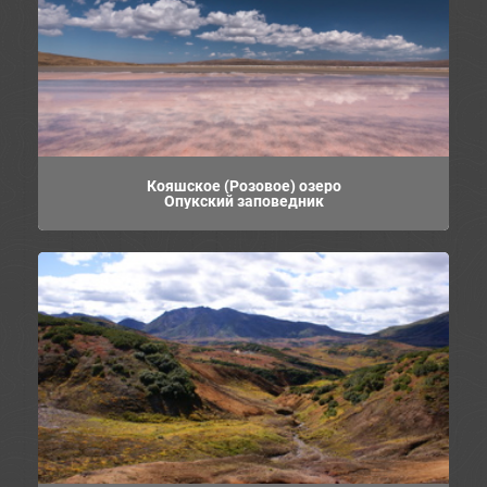
Кояшское (Розовое) озеро
Опукский заповедник