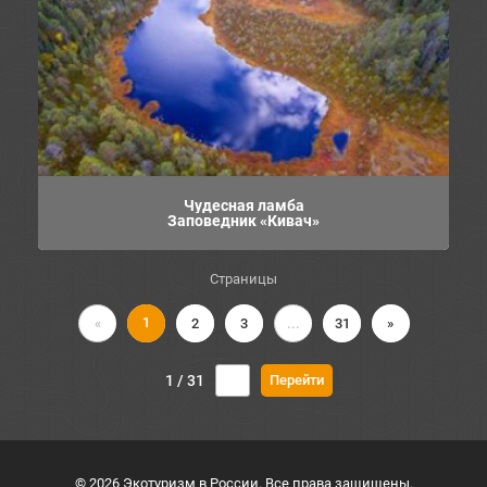
Чудесная ламба
Заповедник «Кивач»
Страницы
1
«
2
3
...
31
»
1 / 31
© 2026 Экотуризм в России. Все права защищены.