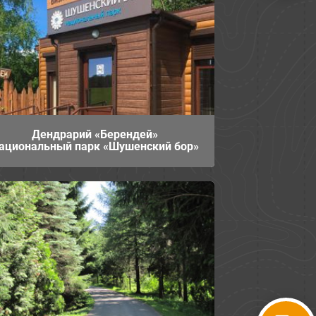
Дендрарий «Берендей»
ациональный парк «Шушенский бор»