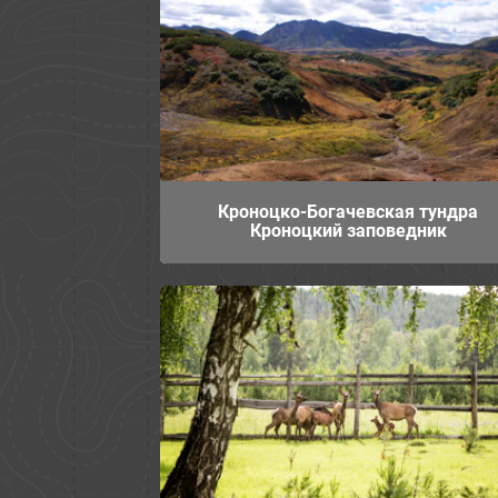
Кроноцко-Богачевская тундра
Кроноцкий заповедник