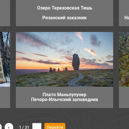
Озеро Тереховская Тишь
Рязанский заказник
Н
Плато Маньпупунер
Печоро-Илычский заповедник
»
1 / 31