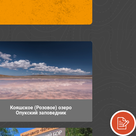
Кояшское (Розовое) озеро
Опукский заповедник