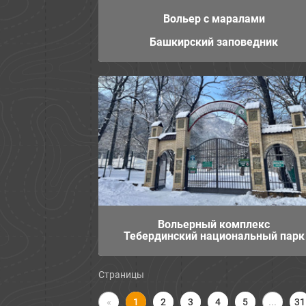
Вольер с маралами
Башкирский заповедник
Вольерный комплекс
Тебердинский национальный парк
Страницы
«
2
3
4
5
...
31
1