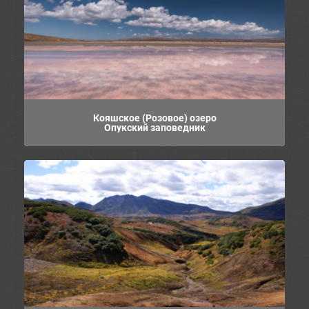
Кояшское (Розовое) озеро
Опукский заповедник