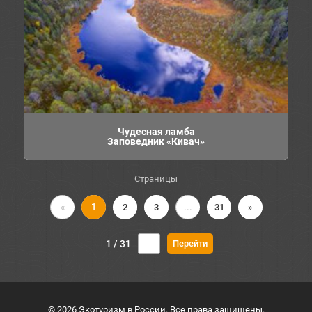
Чудесная ламба
Заповедник «Кивач»
Страницы
1
«
2
3
...
31
»
1 / 31
© 2026 Экотуризм в России. Все права защищены.