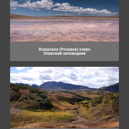
Кояшское (Розовое) озеро
Опукский заповедник