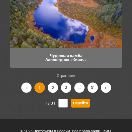
Чудесная ламба
Заповедник «Кивач»
Страницы
1
«
2
3
...
31
»
1 / 31
© 2026 Экотуризм в России. Все права защищены.