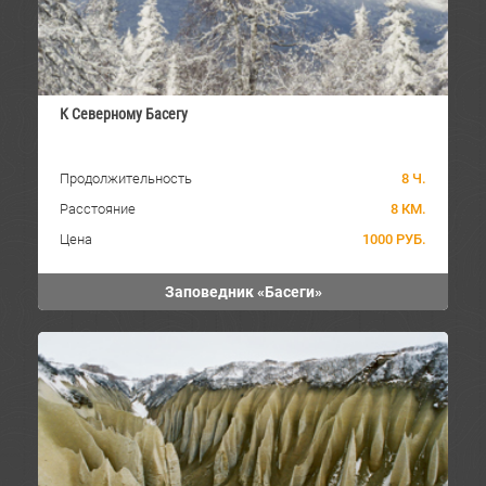
К Северному Басегу
Продолжительность
8 Ч.
Расстояние
8 КМ.
Цена
1000 РУБ.
Заповедник «Басеги»