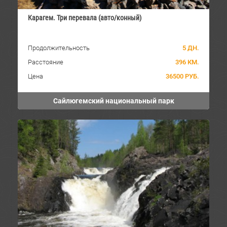
Карагем. Три перевала (авто/конный)
Продолжительность
5 ДН.
Расстояние
396 КМ.
Цена
36500 РУБ.
Сайлюгемский национальный парк