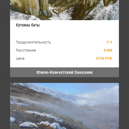
Кутхины баты
Продолжительность
5 Ч.
Расстояние
8 КМ.
Цена
8736 РУБ.
Южно-Камчатский Заказник