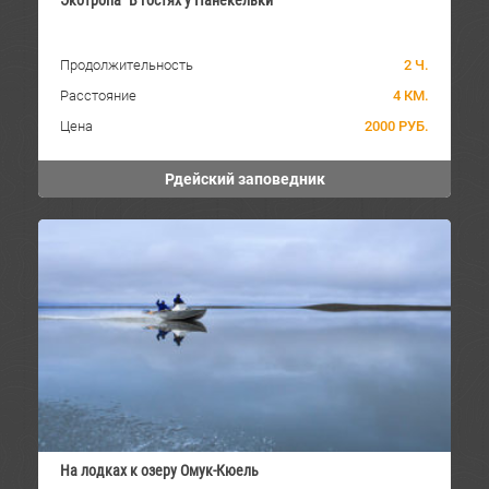
Экотропа "В гостях у Панекельки"
Продолжительность
2 Ч.
Расстояние
4 КМ.
Цена
2000 РУБ.
Рдейский заповедник
На лодках к озеру Омук-Кюель