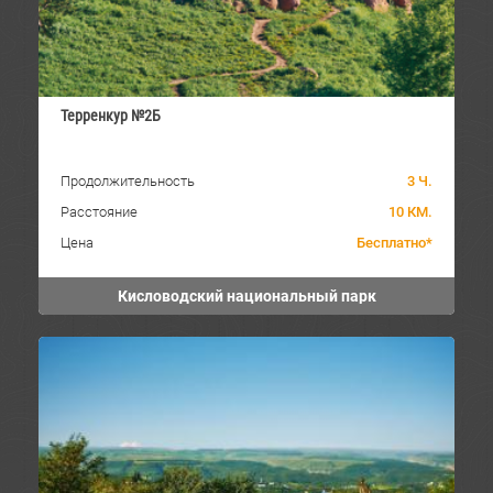
Терренкур №2Б
Продолжительность
3 Ч.
Расстояние
10 КМ.
Цена
Бесплатно*
Кисловодский национальный парк