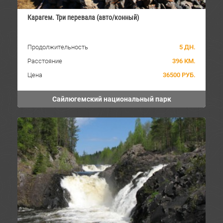
Карагем. Три перевала (авто/конный)
Продолжительность
5 ДН.
Расстояние
396 КМ.
Цена
36500 РУБ.
Сайлюгемский национальный парк