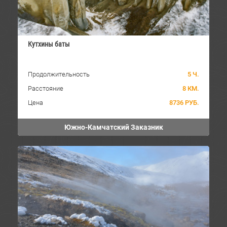
Кутхины баты
Продолжительность
5 Ч.
Расстояние
8 КМ.
Цена
8736 РУБ.
Южно-Камчатский Заказник