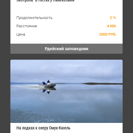
Экотропа "В гостях у Панекельки"
Продолжительность
2 Ч.
Расстояние
4 КМ.
Цена
2000 РУБ.
Рдейский заповедник
На лодках к озеру Омук-Кюель