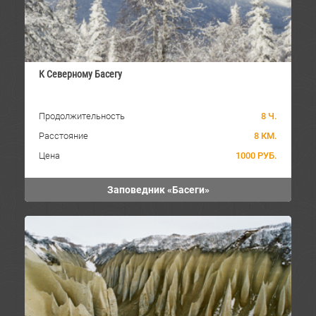
К Северному Басегу
Продолжительность
8 Ч.
Расстояние
8 КМ.
Цена
1000 РУБ.
Заповедник «Басеги»