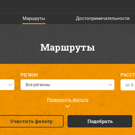
Маршруты
Достопримечательности
Маршруты
РЕГИОН
РАССТ
Все регионы
СЕЗОН
ЗАПОВ
Развернуть фильтр
Все сезоны
Зейс
Очистить фильтр
Подобрать