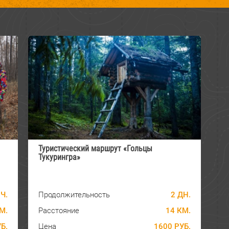
Туристический маршрут «Гольцы
Тукурингра»
 Ч.
Продолжительность
2 ДН.
М.
Расстояние
14 КМ.
Б.
Цена
1600 РУБ.