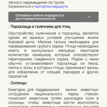
лёгкого перемещения по тропе.
Ознакомиться с
паспортом маршрута
Основные пункты маршрута и
достопримечательности
-
Порхалища и галечники для птиц
Обустройство галечников и порхалищ является
одним из важных условий улучшения жизни
боровой дичи. Мелкая галька необходима для
переваривания грубого корма. Птице необходимо
иметь в мускульных желудках некоторое
количество камешков, которые способствуют
перетиранию съеденного корма. Рядом с ними
обычно устанавливают порхалища из песка,
пепла и золы, в которых птицы принимают ванны
для избавления от клещей, пероедов и других
паразитов.
-
Солонцы
Ежегодно для поддержания жизни животных
сотрудники национального парка «Чикой»
помогают животным путём раскладки соли в
солонцы, чтобы животные могли восполнять
недостаток необходимых минеральных веществ