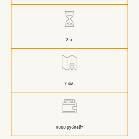
3 ч.
7 км.
9000 рублей*