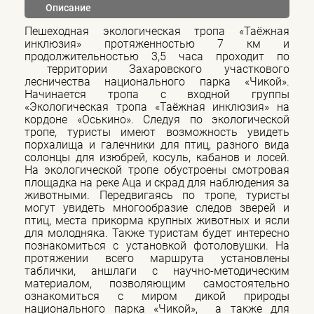
Описание
Пешеходная экологическая тропа «Таёжная
инклюзия» протяженностью 7 км и
продолжительностью 3,5 часа проходит по
территории Захаровского участкового
лесничества национального парка «Чикой».
Начинается тропа с входной группы
«Экологическая тропа «Таёжная инклюзия» на
кордоне «Оськино». Следуя по экологической
тропе, туристы имеют возможность увидеть
порхалища и галечники для птиц, разного вида
солонцы для изюбрей, косуль, кабанов и лосей.
На экологической тропе обустроены смотровая
площадка на реке Аца и скрад для наблюдения за
животными. Передвигаясь по тропе, туристы
могут увидеть многообразие следов зверей и
птиц, места прикорма крупных животных и ясли
для молодняка. Также туристам будет интересно
познакомиться с установкой фотоловушки. На
протяжении всего маршрута установлены
таблички, аншлаги с научно-методическим
материалом, позволяющим самостоятельно
ознакомиться с миром дикой природы
национального парка «Чикой», а также для