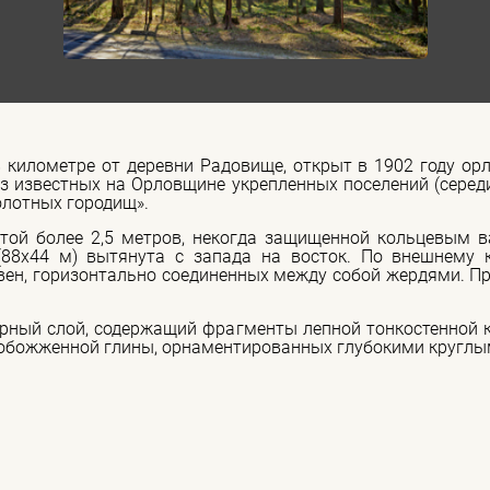
 километре от деревни Радовище, открыт в 1902 году ор
 известных на Орловщине укрепленных поселений (середина
олотных городищ».
той более 2,5 метров, некогда защищенной кольцевым в
(88х44 м) вытянута с запада на восток. По внешнему 
вен, горизонтально соединенных между собой жердями. 
рный слой, содержащий фрагменты лепной тонкостенной 
 обожженной глины, орнаментированных глубокими круглы