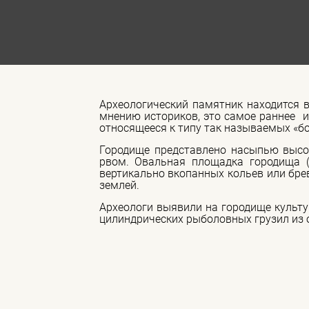
Археологический памятник находится в
мнению историков, это самое раннее из
относящееся к типу так называемых «б
Городище представлено насыпью высо
рвом. Овальная площадка городища 
вертикально вкопанных кольев или бре
землей.
Археологи выявили на городище культу
цилиндрических рыболовных грузил из