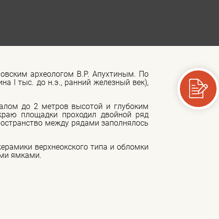
ловским археологом В.Р. Апухтиным. По
 I тыс. до н.э., ранний железный век),
алом до 2 метров высотой и глубоким
краю площадки проходил двойной ряд
Пространство между рядами заполнялось
керамики верхнеокского типа и обломки
ми ямками.