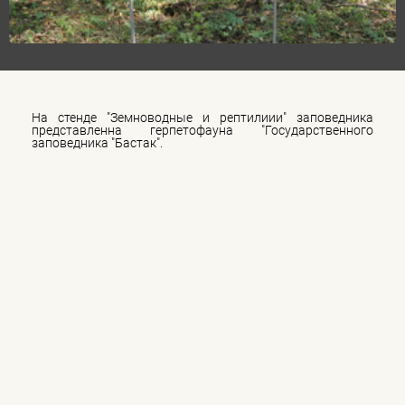
На стенде "Земноводные и рептилиии" заповедника
представленна герпетофауна "Государственного
заповедника "Бастак".