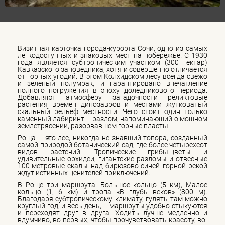
Визитная карточка города-курорта Сочи, одно из самых
легкодоступных и знаковых мест на побережье. С 1930
года является субтропическим участком (300 гектар)
Кавказского заповедника, хотя и совершенно отличается
от горных угодий. В этом Колхидском лесу всегда свежо
и зеленый полумрак, и гарантировано впечатление
полного погружения в эпоху доледникового периода.
Добавляют атмосферу загадочности реликтовые
растения времен динозавров и местами жутковатый
скальный рельеф местности. Чего стоит один только
каменный лабиринт – разлом, напоминающий о мощном
землетрясении, разорвавшем горные пласты.
Роща – это лес, никогда не знавший топора, созданный
самой природой ботанический сад, где более четырехсот
видов растений. Тропические грибы-цветы и
удивительные орхидеи, гигантские разломы и отвесные
100-метровые скалы над бирюзово-синей горной рекой
ждут истинных ценителей приключений.
В Роще три маршрута: Большое кольцо (5 км), Малое
кольцо (1, 6 км) и тропа «В глубь веков» (800 м).
Благодаря субтропическому климату, гулять там можно
круглый год, и весь день, – маршруты удобно стыкуются
и переходят друг в друга. Ходить лучше медленно и
вдумчиво, во-первых, чтобы прочувствовать красоту, во-