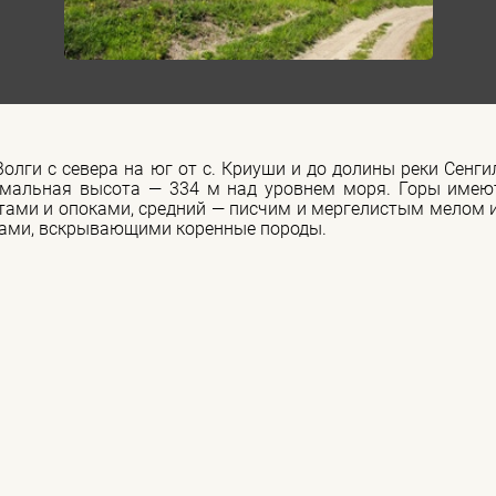
олги с севера на юг от с. Криуши и до долины реки Сенги
имальная высота — 334 м над уровнем моря. Горы имеют
тами и опоками, средний — писчим и мергелистым мелом 
ками, вскрывающими коренные породы.