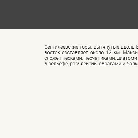
Сенгилеевские горы, вытянутые вдоль В
восток составляет около 12 км. Макс
сложен песками, песчаниками, диатоми
в рельефе, расчленены оврагами и бал