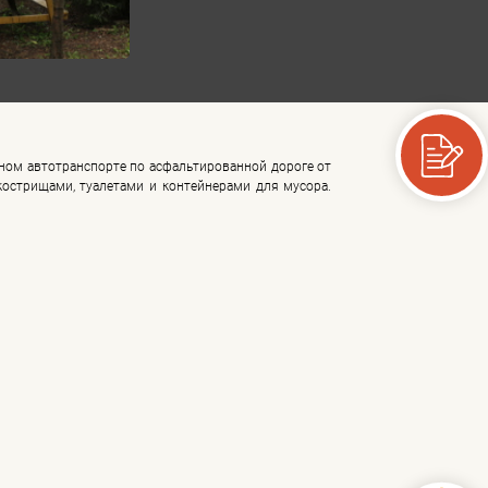
ном автотранспорте по асфальтированной дороге от
кострищами, туалетами и контейнерами для мусора.