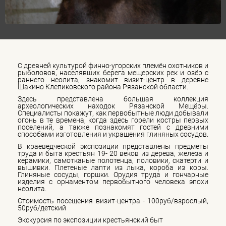
С древней культурой финно-угорских племён охотников и
рыболовов, населявших берега мещерских рек и озёр с
раннего неолита, знакомит визит-центр в деревне
Шакино Клепиковского района Рязанской области.
Здесь представлена большая коллекция
археологических находок Рязанской Мещёры.
Специалисты покажут, как первобытные люди добывали
огонь в те времена, когда здесь горели костры первых
поселений, а также познакомят гостей с древними
способами изготовления и украшения глиняных сосудов.
В краеведческой экспозиции представлены предметы
труда и быта крестьян 19- 20 веков из дерева, железа и
керамики, самотканые полотенца, половики, скатерти и
вышивки. Плетеные лапти из лыка, короба из коры.
Глиняные сосуды, горшки. Орудия труда и гончарные
изделия с орнаментом первобытного человека эпохи
неолита.
Стоимость посещения визит-центра - 100руб/взрослый,
50руб/детский
Экскурсия по экспозиции крестьянский быт