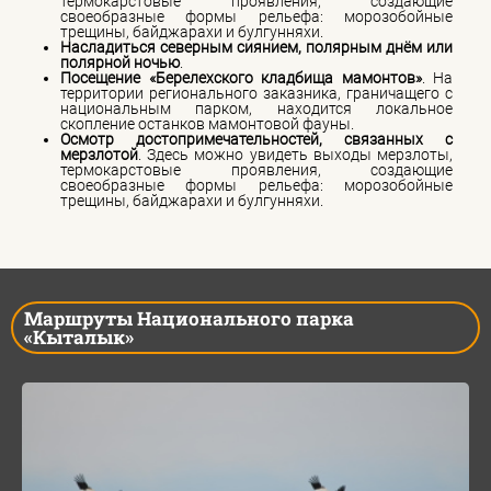
термокарстовые проявления, создающие
своеобразные формы рельефа: морозобойные
трещины, байджарахи и булгунняхи.
Насладиться северным сиянием, полярным днём или
полярной ночью
.
Посещение «Берелехского кладбища мамонтов»
. На
территории регионального заказника, граничащего с
национальным парком, находится локальное
скопление останков мамонтовой фауны.
Осмотр достопримечательностей, связанных с
мерзлотой
. Здесь можно увидеть выходы мерзлоты,
термокарстовые проявления, создающие
своеобразные формы рельефа: морозобойные
трещины, байджарахи и булгунняхи.
Маршруты Национального парка
«Кыталык»