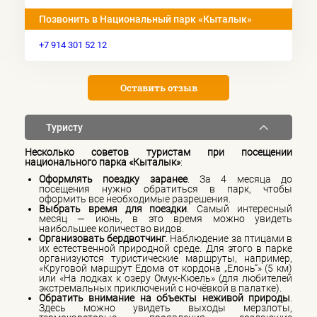
Позвонить в Национальный парк «Кыталык»
+7 914 301 52 12
Оставить отзыв
Туристу
Несколько советов туристам при посещении
национального парка «Кыталык»
:
Оформлять поездку заранее
. За 4 месяца до
посещения нужно обратиться в парк, чтобы
оформить все необходимые разрешения.
Выбрать время для поездки
. Самый интересный
месяц — июнь, в это время можно увидеть
наибольшее количество видов.
Организовать бердвотчинг
. Наблюдение за птицами в
их естественной природной среде. Для этого в парке
организуются туристические маршруты, например,
«Круговой маршрут Едома от кордона „Елонь“» (5 км)
или «На лодках к озеру Омук-Кюель» (для любителей
экстремальных приключений с ночёвкой в палатке).
Обратить внимание на объекты неживой природы
.
Здесь можно увидеть выходы мерзлоты,