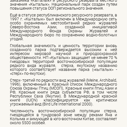
заказника «Кыталык» и ресурсного резервата местного
значения «Кыталык». Национальный парк создан путем
повышения статуса ООП регионального значения.
Ещё в статусе республиканского ресурсного резервата, в
1997 г. «Кыталык» был включен в Международную сеть
особо охраняемых местообитаний редких журавлей
Северо-Востока Азии, созданной инициативой
Международного Фонда Охраны Журавлей и
Международного бюро по сохранению водно-болотных
угодий.
Глобальная значимость и ценность территории вновь
созданного парка подтверждается высоким к ней
интересом мировой научной и природоохранной
общественности. НП «Кыталык» защищает не менее 70 %
гнездовых территорий восточносибирской популяции
редкого вида журавля, стерха, якутскому названию
которого соответствует название парка («кыталык» -
«стерх» по-якутски).
Стерх- третий по редкости вид журавлей (Meine, Archibald,
1996), включенный в Красный список Международного
Союза Охраны Птиц (МСОП), Красные книги птиц Азии и
РФ, Красные книги ряда субъектов РФ, в том числе
Республики Саха (Якутии). В Международной красной
книге (IUCN) классифицируется как критически
угрожаемый вид (Bird Life International 2000).
Численность восточносибирской популяции стерха,
гнездящейся в тундровой зоне между реками Яна и
Колыма и зимующей в юго-восточном Китае, составляет
около 5500 особей.