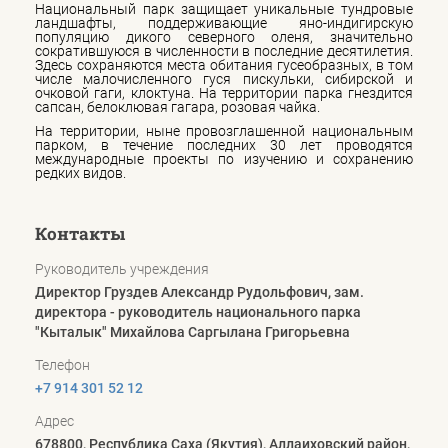
Национальный парк защищает уникальные тундровые
ландшафты, поддерживающие яно-индигирскую
популяцию дикого северного оленя, значительно
сократившуюся в численности в последние десятилетия.
Здесь сохраняются места обитания гусеобразных, в том
числе малочисленного гуся пискульки, сибирской и
очковой гаги, клоктуна. На территории парка гнездится
сапсан, белоклювая гагара, розовая чайка.
На территории, ныне провозглашенной национальным
парком, в течение последних 30 лет проводятся
международные проекты по изучению и сохранению
редких видов.
Контакты
Руководитель учреждения
Директор Груздев Александр Рудольфович, зам.
директора - руководитель национального парка
"Кыталык" Михайлова Саргылана Григорьевна
Телефон
+7 914 301 52 12
Адрес
678800, Республика Саха (Якутия), Аллаиховский район,