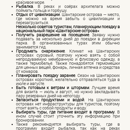
красивое море.
Рыбалка
. В реках и озёрах архипелага можно
поймать гольца и горбушу.
Отдых от цивилизации
. Шантарские острова — место,
где можно на время забыть о цивилизации и
перезагрузиться.
Несколько советов туристам, планирующим поездку в
национальный парк «Шантарские острова»
:
Получить разрешение на посещение
. Заявку нужно
подавать за несколько дней до поездки в дирекции
парка. В организованных турах этим обычно
занимается гид.
Продумать снаряжение
. Климат на Шантарских
островах суровый, поэтому нужно взять с собой
непродуваемую мембранную и флисовую одежду, а
также термобельё. Также понадобятся гермомешки
для ценных вещей, фонарь, личная аптечка и средства
от комаров.
Планировать поездку заранее
. Сезон на Шантарских
островах короткий, желательно отправляться туда в
июле и августе.
Быть готовым к ветрам и штормам
. Лучшее время
для визита — июль и август, но нужно закладывать
пару резервных дней на непогоду.
Запаситься продуктами и водой
. На Шантарских
островах нет инфраструктуры для туристов, поэтому
стоит взять с собой продукты и воду.
Выбирать туры, где питание входит в программу
. В
ином случае стоит уточнить эту информацию при
бронировании.
Также рекомендуется выбирать туры, где в
программу входит рыбалка, так как на реках