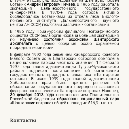
В 1947-49 годах ряд исследований на Шантарах провел
ботаник
Андрей Петрович Нечаев
. В 1966 году работала
экспедиция Дальневосточного государственного
университета. В 1970-е года острова активно
обследовались ботаниками из отдела леса Биолого-
почвенного института Дальневосточного научного
центра АН СССР, геологами различных организаций.
В 1986 году Приамурским филиалом Географического
общества СССР была организована большая экспедиция
по
изучению состояния экосистем Шантарского
архипелага
с целью создания особо охраняемой
природной территории.
В феврале 1992 года решением Хабаровского краевого
Малого Совета зона Шантарских островов объявлена
национальным парком местного значения. 12 февраля
1997 года глава администрации Тугуро-Чумиканского
района подписал постановление об организации
государственного природного заказника «Шантарские
острова». В июне 1999 года главой администрации
Хабаровского края было принято решение об
образовании государственного природного заказника
федерального значения «Шантарские острова». Наконец,
30 декабря 2013 года
постановлением Правительства
Российской Федерации
образован национальный парк
«Шантарские острова»
общей площадью 516,9 тыс. га.
Контакты