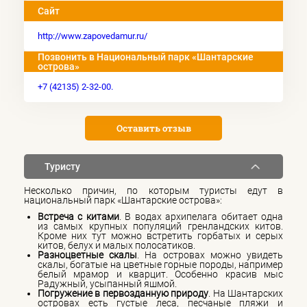
Сайт
http://www.zapovedamur.ru/
Позвонить в Национальный парк «Шантарские
острова»
+7 (42135) 2-32-00.
Оставить отзыв
Туристу
Несколько причин, по которым туристы едут в
национальный парк «Шантарские острова»:
Встреча с китами
. В водах архипелага обитает одна
из самых крупных популяций гренландских китов.
Кроме них тут можно встретить горбатых и серых
китов, белух и малых полосатиков.
Разноцветные скалы
. На островах можно увидеть
скалы, богатые на цветные горные породы, например
белый мрамор и кварцит. Особенно красив мыс
Радужный, усыпанный яшмой.
Погружение в первозданную природу
. На Шантарских
островах есть густые леса, песчаные пляжи и