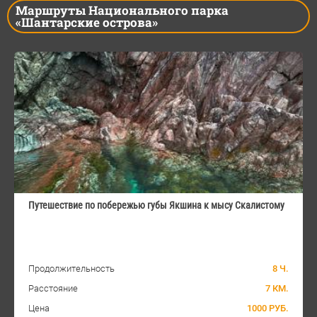
Маршруты Национального парка
«Шантарские острова»
Путешествие по побережью губы Якшина к мысу Скалистому
Продолжительность
8 Ч.
Расстояние
7 КМ.
Цена
1000 РУБ.