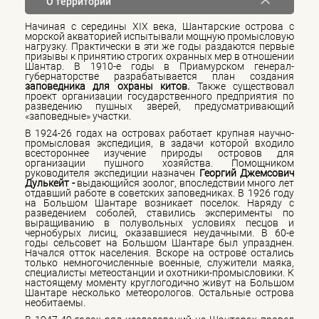
О территории
Начиная с середины XIX века, Шантарские острова с
морской акваторией испытывали мощную промысловую
нагрузку. Практически в эти же годы раздаются первые
призывы к принятию строгих охранных мер в отношении
Шантар. В 1910-е годы в Приамурском генерал-
губернаторстве разрабатывается план создания
заповедника для охраны китов.
Также существовал
проект организации государственного предприятия по
разведению пушных зверей, предусматривающий
«заповедные» участки.
В 1924-26 годах на островах работает крупная научно-
промысловая экспедиция, в задачи которой входило
всестороннее изучение природы островов для
организации пушного хозяйства. Помощником
руководителя экспедиции назначен
Георгий Джемсович
Дулькейт -
выдающийся зоолог, впоследствии много лет
отдавший работе в советских заповедниках. В 1926 году
на Большом Шантаре возникает поселок. Наряду с
разведением соболей, ставились эксперименты по
выращиванию в полувольных условиях песцов и
чернобурых лисиц, оказавшиеся неудачными. В 60-е
годы сельсовет на Большом Шантаре был упразднен.
Начался отток населения. Вскоре на острове остались
только немногочисленные военные, служители маяка,
специалисты метеостанции и охотники-промысловики. К
настоящему моменту круглогодично живут на Большом
Шантаре несколько метеорологов. Остальные острова
необитаемы.