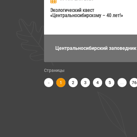
Экологический квест
«Центральносибирскому – 40 лет!»
Центральносибирский заповедник
Страницы
«
2
3
4
5
...
76
1