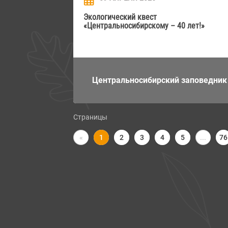
Экологический квест
«Центральносибирскому – 40 лет!»
Центральносибирский заповедник
Страницы
«
2
3
4
5
...
76
1